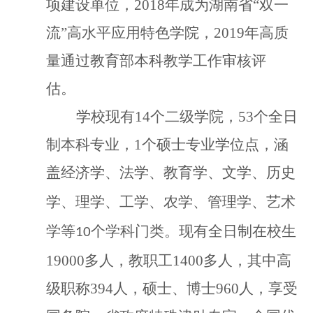
项建设单位，
2018
年成为湖南省
“双一
流”高水平应用特色学院，
2019
年高质
量通过教育部本科教学工作审核评
估。
学校现有
14
个二级学院，
53
个全日
制本科专业，
1个硕士专业学位点，
涵
盖
经济学
、
法学
、
教育学
、
文学、
历史
学、
理学、工学、农学
、
管理学、艺术
学等
个学科门类
。
现有全日制在校生
10
19000多
人，教职工
1400多
人，其中高
级职称
394
人，硕士、博士
960
人，
享受