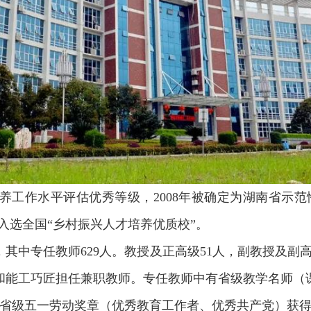
养工作水平评估优秀等级，2008年被确定为湖南省示范
年入选全国“乡村振兴人才培养优质校”。
其中专任教师629人。教授及正高级51人，副教授及副高
干和能工巧匠担任兼职教师。专任教师中有省级教学名师（课
、省级五一劳动奖章（优秀教育工作者、优秀共产党）获得