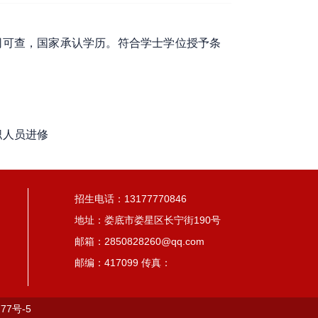
网可查，国家承认学历。符合学士学位授予条
职人员进修
招生电话：13177770846
地址：娄底市娄星区长宁街190号
邮箱：2850828260@qq.com
邮编：417099 传真：
77号-5