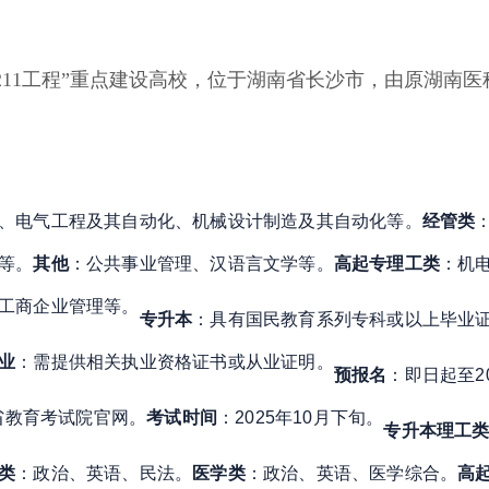
、“211工程”重点建设高校，位于湖南省长沙市，由原湖
、电气工程及其自动化、机械设计制造及其自动化等
。
经管类
等
。
其他
：公共事业管理、汉语言文学等
。
高起专
理工类
：机
工商企业管理等
。
专升本
：具有国民教育系列专科或以上毕业
业
：需提供相关执业资格证书或从业证明
。
预报名
：即日起至2
南省教育考试院官网
。
考试时间
：2025年10月下旬
。
专升本
理工
类
：政治、英语、民法
。
医学类
：政治、英语、医学综合
。
高