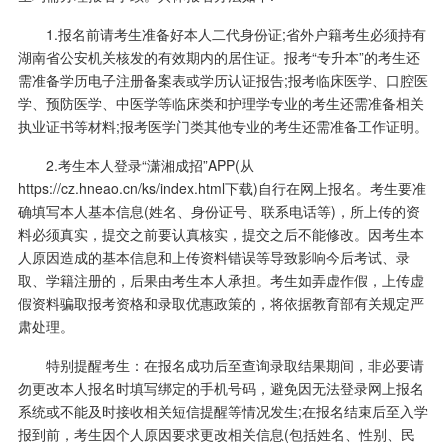
1.报名前请考生准备好本人二代身份证;省外户籍考生必须持有
湖南省公安机关核发的有效期内的居住证。报考“专升本”的考生还
需准备学历电子注册备案表或学历认证报告;报考临床医学、口腔医
学、预防医学、中医学等临床类和护理学专业的考生还需准备相关
执业证书等材料;报考医学门类其他专业的考生还需准备工作证明。
2.考生本人登录“潇湘成招”APP(从
https://cz.hneao.cn/ks/index.html下载)自行在网上报名。考生要准
确填写本人基本信息(姓名、身份证号、联系电话等)，所上传的资
料必须真实，提交之前要认真核实，提交之后不能修改。因考生本
人原因造成的基本信息和上传资料错误等导致影响今后考试、录
取、学籍注册的，后果由考生本人承担。考生如弄虚作假，上传虚
假资料骗取报考资格和录取优惠政策的，将依据教育部有关规定严
肃处理。
特别提醒考生：在报名成功后至查询录取结果期间，非必要请
勿更改本人报名时填写绑定的手机号码，避免因无法登录网上报名
系统或不能及时接收相关短信提醒等情况发生;在报名结束后至入学
报到前，考生因个人原因要求更改相关信息(包括姓名、性别、民