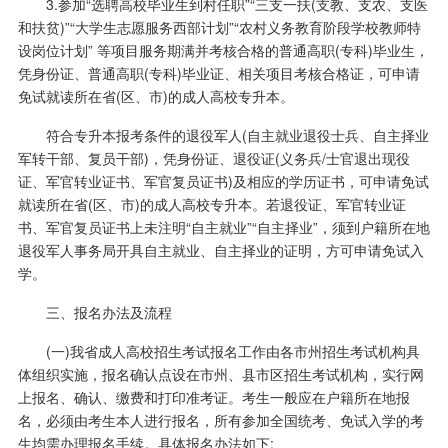
3.参加“选聘高校毕业生到村任职”“三支一扶(支教、支农、支医
和扶贫)”“大学生志愿服务西部计划”“农村义务教育阶段学校教师特
设岗位计划” 等项目服务期满并考核合格的普通高职(专科)毕业生，
凭身份证、普通高职(专科)毕业证、相关项目考核合格证，可申请
免试就读所在省(区、市)的成人高校专升本。
符合专升本报考条件的退役军人(自主就业退役士兵、自主择业
军转干部、复员干部)，凭身份证、退役证(义务兵/士官退出现役
证、军官转业证书、军官复员证书)及相应的学历证书，可申请免试
就读所在省(区、市)的成人高校专升本。若退役证、军官转业证
书、军官复员证书上未注明“自主就业”“自主择业”，须到户籍所在地
退役军人事务局开具自主就业、自主择业的证明，方可申请免试入
学。
三、报名办法及流程
(一)我省成人高校招生考试报名工作由各市州招生考试机构具
体组织实施，报名确认点设在市州、县市区招生考试机构，实行网
上报名、确认、缴费和打印准考证。考生一般应在户籍所在地报
名，必须由考生本人进行报名，所有参加全国统考、免试入学的考
生均需办理报名手续。具体报名办法如下: