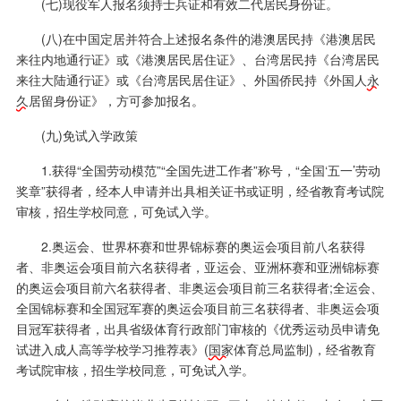
(七)现役军人报名须持士兵证和有效二代居民身份证。
(八)在中国定居并符合上述报名条件的港澳居民持《港澳居民
来往内地通行证》或《港澳居民居住证》、台湾居民持《台湾居民
来往大陆通行证》或《台湾居民居住证》、外国侨民持《外国人
永
久
居留身份证》，方可参加报名。
(九)免试入学政策
1.获得“全国劳动模范”“全国先进工作者”称号，“全国‘五一’劳动
奖章”获得者，经本人申请并出具相关证书或证明，经省教育考试院
审核，招生学校同意，可免试入学。
2.奥运会、世界杯赛和世界锦标赛的奥运会项目前八名获得
者、非奥运会项目前六名获得者，亚运会、亚洲杯赛和亚洲锦标赛
的奥运会项目前六名获得者、非奥运会项目前三名获得者;全运会、
全国锦标赛和全国冠军赛的奥运会项目前三名获得者、非奥运会项
目冠军获得者，出具省级体育行政部门审核的《优秀运动员申请免
试进入成人高等学校学习推荐表》(
国家
体育总局监制)，经省教育
考试院审核，招生学校同意，可免试入学。